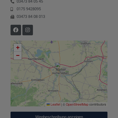
03473 84 05 45
0175 9428095
03473 84 08 013
+
−
Leaflet
|
©
OpenStreetMap
contributors
Wegbeschreibung anzeigen