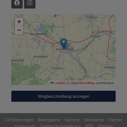
+
−
Leaflet
|
©
OpenStreetMap
contributors
Wegbeschreibung anzeigen
Zertifizierungen
Bildergalerie
Karriere
Newsletter
Partner
Impressum
Datenschutzerklärung
AGB
Sitemap