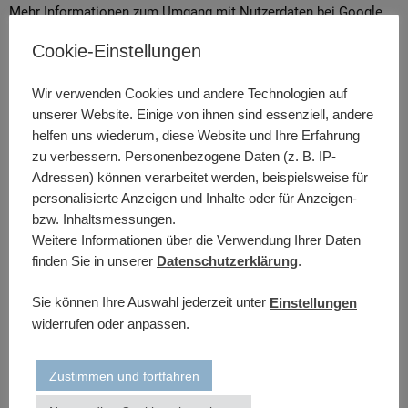
Mehr Informationen zum Umgang mit Nutzerdaten bei Google
Analytics finden Sie in der Datenschutzerklärung von Google:
Cookie-Einstellungen
https://support.google.com/analytics/answer/6004245?hl=de
Browser Plugin
Wir verwenden Cookies und andere Technologien auf
unserer Website. Einige von ihnen sind essenziell, andere
Google wird in keinem Fall Ihre IP-Adresse mit anderen Daten
helfen uns wiederum, diese Website und Ihre Erfahrung
von Google in Verbindung bringen. Sie können die Installation
zu verbessern. Personenbezogene Daten (z. B. IP-
der Cookies durch eine entsprechende Einstellung Ihrer Browser
Adressen) können verarbeitet werden, beispielsweise für
Software verhindern; wir weisen Sie jedoch darauf hin, dass Sie
personalisierte Anzeigen und Inhalte oder für Anzeigen-
in diesem Fall gegebenenfalls nicht sämtliche Funktionen dieser
bzw. Inhaltsmessungen.
Website vollumfänglich nutzen können. Durch die Nutzung
Weitere Informationen über die Verwendung Ihrer Daten
dieser Website erklären Sie sich mit der Bearbeitung der über
finden Sie in unserer
Datenschutzerklärung
.
Sie erhobenen Daten durch Google in der zuvor beschriebenen
Art und Weise und zu dem zuvor benannten Zweck
Sie können Ihre Auswahl jederzeit unter
Einstellungen
einverstanden.
widerrufen oder anpassen.
Sie können der Erhebung und Speicherung Ihrer Daten jederzeit
mit Wirkung für die Zukunft widersprechen. Hierzu können Sie
Zustimmen und fortfahren
die Erfassung der durch das Cookie erzeugten und auf Ihre