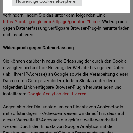
Notwendige Cookies akzeptieren
Nutzung der Website bezogenen Daten (inkl. Ihrer IP-Adresse)
an Google sowie die Verarbeitung dieser Daten durch Google
verhindern, indem Sie das unter dem folgenden Link
https://tools.google.com/dlpage/gaoptout?hl=de
. Widerspruch
gegen Datenerfassung verfügbare Browser-Plug-In herunterladen
und installieren.
Widerspruch gegen Datenerfassung
Sie können darüber hinaus die Erfassung der durch den Cookie
erzeugten und auf Ihre Nutzung der Website bezogenen Daten
(inkl. Ihrer IP-Adresse) an Google sowie die Verarbeitung dieser
Daten durch Google verhindern, indem Sie das unter dem
folgenden Link verfügbare Browser-Plugin herunterladen und
installieren:
Google Analytics deaktivieren
Angesichts der Diskussion um den Einsatz von Analysetools
mit vollständigen IP-Adressen weisen wir darauf hin, dass auf
dieser Webseite IP-Adressen nur gekürzt weiterverarbeitet
werden. Durch den Einsatz von Google Analytics mit der