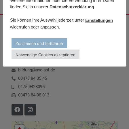
Weitere Informationen über die Verwendung Ihrer Daten
finden Sie in unserer
Datenschutzerklärung
.
Sie können Ihre Auswahl jederzeit unter
Einstellungen
Kontakt
widerrufen oder anpassen.
A.V.G. BILDUNG
Zustimmen und fortfahren
Düsteres Tor 11
06449 Aschersleben
Notwendige Cookies akzeptieren
Mo-Fr 07:30 Uhr bis 15:30 Uhr
bildung@avg-asl.de
03473 84 05 45
0175 9428095
03473 84 08 013
+