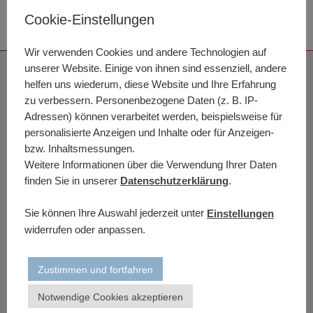
Cookie-Einstellungen
Wir verwenden Cookies und andere Technologien auf
unserer Website. Einige von ihnen sind essenziell, andere
Kontakt
helfen uns wiederum, diese Website und Ihre Erfahrung
zu verbessern. Personenbezogene Daten (z. B. IP-
A.V.G. BILDUNG
Adressen) können verarbeitet werden, beispielsweise für
Düsteres Tor 11
personalisierte Anzeigen und Inhalte oder für Anzeigen-
06449 Aschersleben
bzw. Inhaltsmessungen.
Weitere Informationen über die Verwendung Ihrer Daten
Mo-Fr 07:30 Uhr bis 15:30 Uhr
finden Sie in unserer
Datenschutzerklärung
.
bildung@avg-asl.de
03473 84 05 45
Sie können Ihre Auswahl jederzeit unter
Einstellungen
0175 9428095
widerrufen oder anpassen.
03473 84 08 013
Zustimmen und fortfahren
Notwendige Cookies akzeptieren