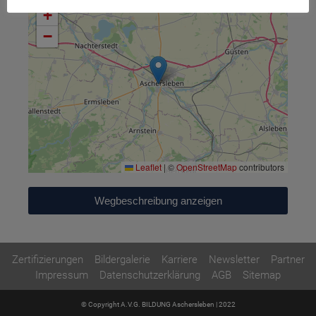
+
−
Leaflet
|
©
OpenStreetMap
contributors
Wegbeschreibung anzeigen
Zertifizierungen
Bildergalerie
Karriere
Newsletter
Partner
Impressum
Datenschutzerklärung
AGB
Sitemap
© Copyright A.V.G. BILDUNG Aschersleben | 2022